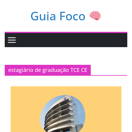
Pular
Guia Foco
para
o
conteúdo
estagiário de graduação TCE CE