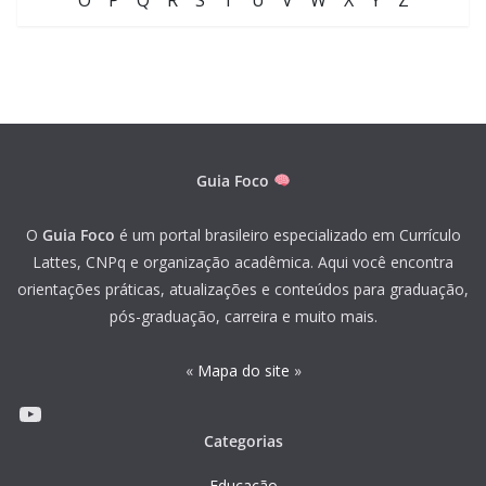
O
P
Q
R
S
T
U
V
W
X
Y
Z
Guia Foco
O
Guia Foco
é um portal brasileiro especializado em Currículo
Lattes, CNPq e organização acadêmica. Aqui você encontra
orientações práticas, atualizações e conteúdos para graduação,
pós-graduação, carreira e muito mais.
«
Mapa do site
»
Youtube
Categorias
Educação