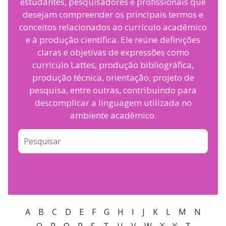
estudantes, pesquisadores e profissionais que
desejam compreender os principais termos e
conceitos relacionados ao currículo acadêmico
e à produção científica. Ele reúne definições
claras e objetivas de expressões como
currículo Lattes, produção bibliográfica,
produção técnica, orientação, projeto de
pesquisa, entre outras, contribuindo para
descomplicar a linguagem utilizada no
ambiente acadêmico.
A
B
C
D
E
F
G
H
I
J
K
L
M
N