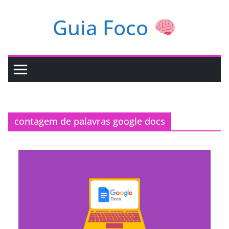
Pular
Guia Foco
para
o
conteúdo
contagem de palavras google docs