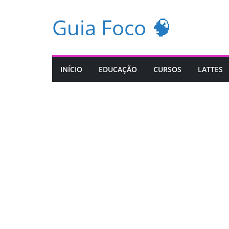
Pular
Guia Foco 🧠
para
o
conteúdo
INÍCIO
EDUCAÇÃO
CURSOS
LATTES