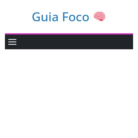
Pular
Guia Foco
para
o
conteúdo