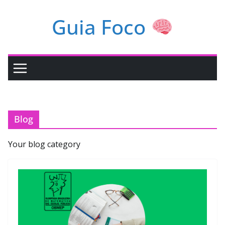
Pular
Guia Foco
para
o
conteúdo
Blog
Your blog category