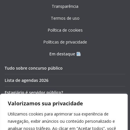
Transparência
Termos de uso
Política de cookies
Políticas de privacidade
Em destaque
Tudo sobre concurso público
Lista de agendas 2026
Estagiário é servidor público?
Valorizamos sua privacidade
Pós-graduação gratuita 2026
Utilizamos cookies para aprimorar sua experiência de
Cronômetros online e gratuitos
navegação, exibir anúncios ou conteúdo personalizado e
analisar nosso tráfego. Ao clicar em “Aceitar todos”, você