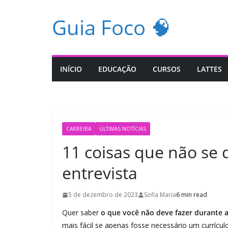
Pular
Guia Foco 🧠
para
o
conteúdo
INÍCIO
EDUCAÇÃO
CURSOS
LATTES
CARREIRA
ÚLTIMAS NOTÍCIAS
11 coisas que não se 
entrevista
5 de dezembro de 2023
Sofia Maria
6 min read
Quer saber
o que você não deve fazer durante a
mais fácil se apenas fosse necessário um currícu