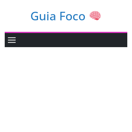
Pular
Guia Foco
para
o
conteúdo