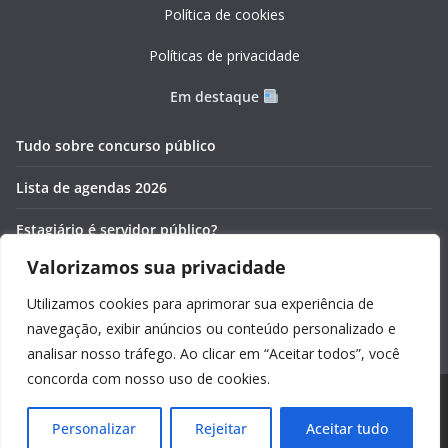
Política de cookies
Políticas de privacidade
Em destaque
Tudo sobre concurso público
Lista de agendas 2026
Estagiário é servidor público?
Valorizamos sua privacidade
Pós-graduação gratuita 2026
Utilizamos cookies para aprimorar sua experiência de
Cronômetros online e gratuitos
navegação, exibir anúncios ou conteúdo personalizado e
analisar nosso tráfego. Ao clicar em “Aceitar todos”, você
concorda com nosso uso de cookies.
Copyright © 2026
Guia Foco
. Todos os direitos reservados.
Personalizar
Rejeitar
Aceitar tudo
Tema:
ColorMag
por ThemeGrill. Powered by
WordPress
.