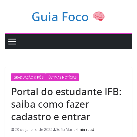
Pular
Guia Foco
para
o
conteúdo
GRADUAÇÃO & PÓS
ÚLTIMAS NOTÍCIAS
Portal do estudante IFB:
saiba como fazer
cadastro e entrar
23 de janeiro de 2025
Sofia Maria
4 min read