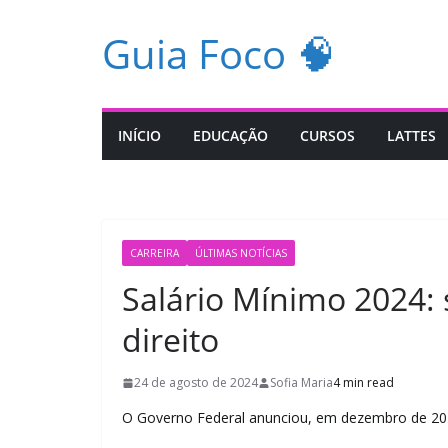
Pular
Guia Foco 🧠
para
o
conteúdo
INÍCIO
EDUCAÇÃO
CURSOS
LATTES
CARREIRA
ÚLTIMAS NOTÍCIAS
Salário Mínimo 2024: 
direito
24 de agosto de 2024
Sofia Maria
4 min read
O Governo Federal anunciou, em dezembro de 20