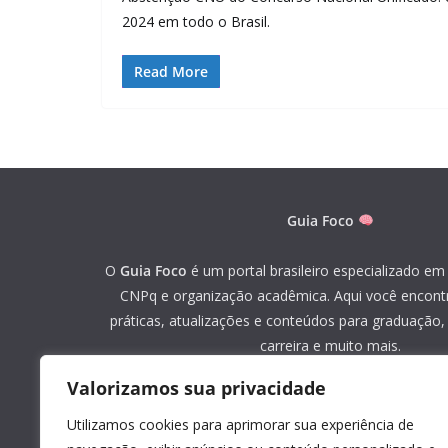
2024 em todo o Brasil.
Read More
Guia Foco
O
Guia Foco
é um portal brasileiro especializado em 
CNPq e organização acadêmica. Aqui você encont
práticas, atualizações e conteúdos para graduação
carreira e muito mais.
Valorizamos sua privacidade
«
Mapa do site
»
Utilizamos cookies para aprimorar sua experiência de
Youtube