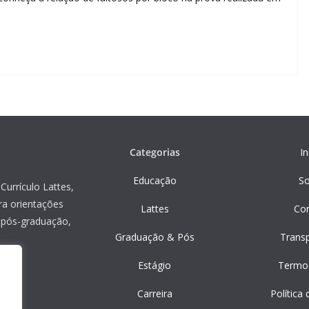
Categorias
In
Educação
S
Currículo Lattes,
ra orientações
Lattes
Co
, pós-graduação,
Graduação & Pós
Trans
Estágio
Termo
Carreira
Política