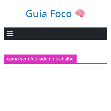
Pular
Guia Foco
para
o
conteúdo
como ser efetivado no trabalho