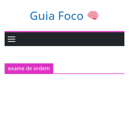
Pular
Guia Foco
para
o
conteúdo
exame de ordem