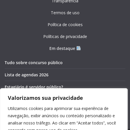
Transparência
Termos de uso
Política de cookies
Políticas de privacidade
Em destaque
Tudo sobre concurso público
Lista de agendas 2026
Estagiário é servidor público?
Valorizamos sua privacidade
Pós-graduação gratuita 2026
Utilizamos cookies para aprimorar sua experiência de
Cronômetros online e gratuitos
navegação, exibir anúncios ou conteúdo personalizado e
analisar nosso tráfego. Ao clicar em “Aceitar todos”, você