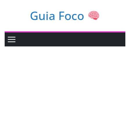
Pular
Guia Foco
para
o
conteúdo