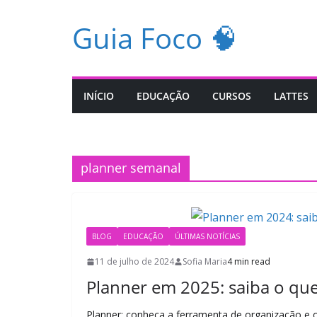
Pular
Guia Foco 🧠
para
o
conteúdo
INÍCIO
EDUCAÇÃO
CURSOS
LATTES
planner semanal
BLOG
EDUCAÇÃO
ÚLTIMAS NOTÍCIAS
11 de julho de 2024
Sofia Maria
4 min read
Planner em 2025: saiba o que 
Planner: conheça a ferramenta de organização e os