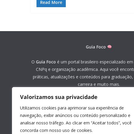
Read More
Guia Foco
O
Guia Foco
é um portal brasileiro especializado em 
CNPq e organização acadêmica. Aqui você encont
práticas, atualizações e conteúdos para graduação
carreira e muito mais.
Valorizamos sua privacidade
«
Mapa do site
»
Utilizamos cookies para aprimorar sua experiência de
Youtube
navegação, exibir anúncios ou conteúdo personalizado e
analisar nosso tráfego. Ao clicar em “Aceitar todos”, você
concorda com nosso uso de cookies.