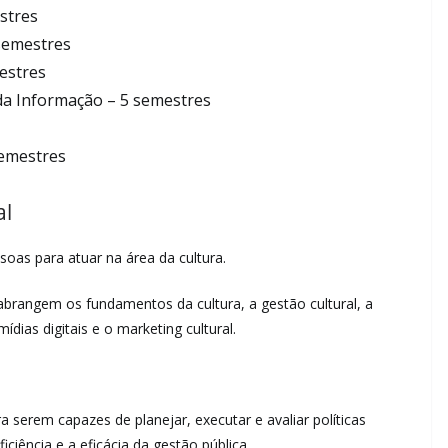
stres
semestres
estres
da Informação – 5 semestres
semestres
al
as para atuar na área da cultura.
 abrangem os fundamentos da cultura, a gestão cultural, a
dias digitais e o marketing cultural.
ra serem capazes de planejar, executar e avaliar políticas
ciência e a eficácia da gestão pública.