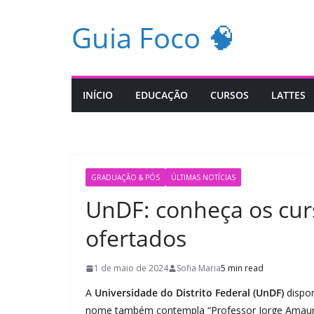
Pular
Guia Foco 🧠
para
o
conteúdo
INÍCIO
EDUCAÇÃO
CURSOS
LATTES
GRADUAÇÃO & PÓS
ÚLTIMAS NOTÍCIAS
UnDF: conheça os cur
ofertados
1 de maio de 2024
Sofia Maria
5 min read
A
Universidade do Distrito Federal (UnDF)
dispon
nome também contempla “Professor Jorge Amaury