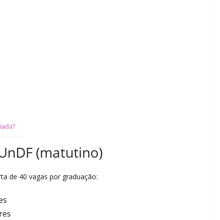
riada?
UnDF (matutino)
rta de 40 vagas por graduação:
es
res