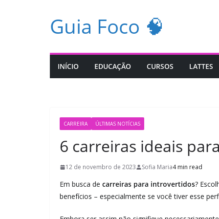
Pular
Guia Foco 🧠
para
o
conteúdo
INÍCIO
EDUCAÇÃO
CURSOS
LATTES
CARREIRA
ÚLTIMAS NOTÍCIAS
6 carreiras ideais par
12 de novembro de 2023
Sofia Maria
4 min read
Em busca de
carreiras para introvertidos
? Escol
benefícios – especialmente se você tiver esse perf
Embora ser assim não signifique necessariamente 