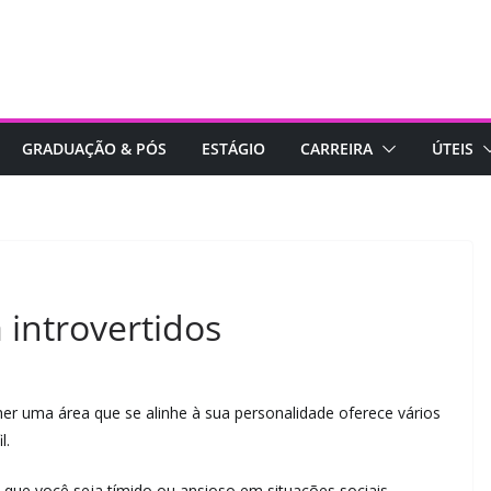
GRADUAÇÃO & PÓS
ESTÁGIO
CARREIRA
ÚTEIS
a introvertidos
her uma área que se alinhe à sua personalidade oferece vários
il.
que você seja tímido ou ansioso em situações sociais,