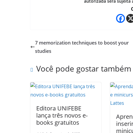
autorizada será sujeita 
7 memorization techniques to boost your
studies
Você pode gostar também
Editora UNIFEBE
lança três novos e-
Apre
books gratuitos
inseri
minic