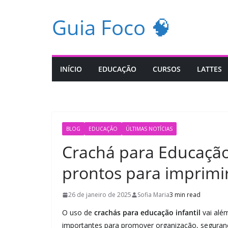
Pular
Guia Foco 🧠
para
o
conteúdo
INÍCIO
EDUCAÇÃO
CURSOS
LATTES
BLOG
EDUCAÇÃO
ÚLTIMAS NOTÍCIAS
Crachá para Educação 
prontos para imprimi
26 de janeiro de 2025
Sofia Maria
3 min read
O uso de
crachás para educação infantil
vai além
importantes para promover organização, seguranç