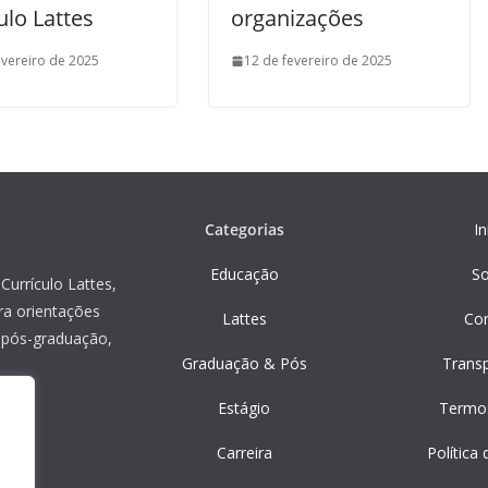
ulo Lattes
organizações
evereiro de 2025
12 de fevereiro de 2025
Categorias
In
Educação
S
Currículo Lattes,
ra orientações
Lattes
Co
, pós-graduação,
Graduação & Pós
Trans
Estágio
Termo
Carreira
Política