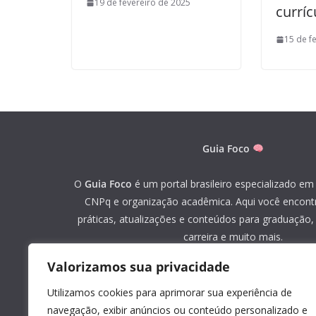
19 de fevereiro de 2025
curríc
15 de f
Guia Foco
O
Guia Foco
é um portal brasileiro especializado em 
CNPq e organização acadêmica. Aqui você encont
práticas, atualizações e conteúdos para graduação
carreira e muito mais.
Valorizamos sua privacidade
«
Mapa do site
»
Utilizamos cookies para aprimorar sua experiência de
Youtube
navegação, exibir anúncios ou conteúdo personalizado e