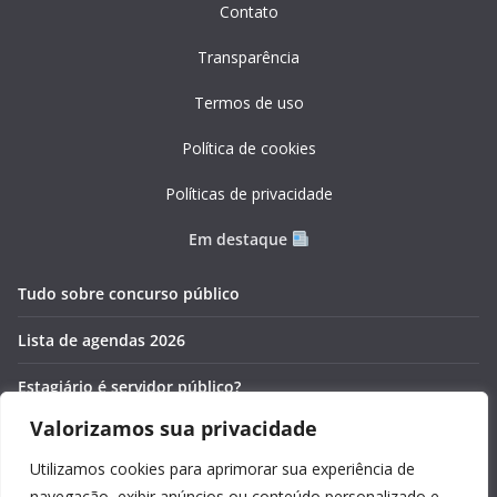
Contato
Transparência
Termos de uso
Política de cookies
Políticas de privacidade
Em destaque
Tudo sobre concurso público
Lista de agendas 2026
Estagiário é servidor público?
Valorizamos sua privacidade
Pós-graduação gratuita 2026
Utilizamos cookies para aprimorar sua experiência de
Cronômetros online e gratuitos
navegação, exibir anúncios ou conteúdo personalizado e