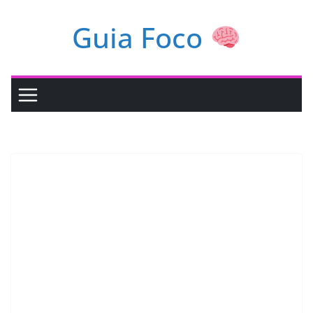
Pular
Guia Foco
para
o
conteúdo