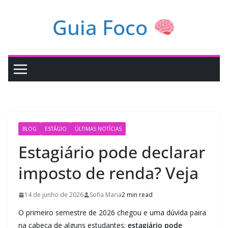
Pular
Guia Foco
para
o
conteúdo
BLOG
ESTÁGIO
ÚLTIMAS NOTÍCIAS
Estagiário pode declarar
imposto de renda? Veja
14 de junho de 2026
Sofia Maria
2 min read
O primeiro semestre de 2026 chegou e uma dúvida paira
na cabeça de alguns estudantes:
estagiário pode