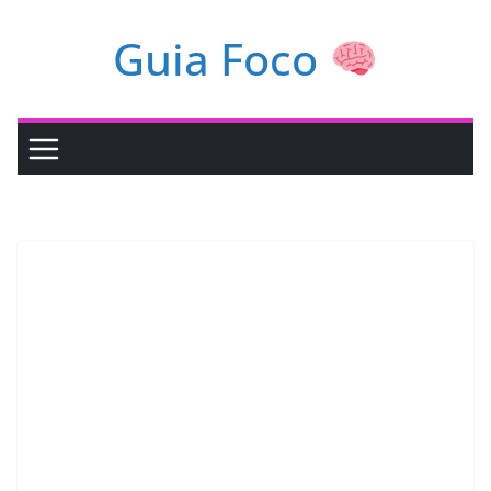
Pular
Guia Foco
para
o
conteúdo