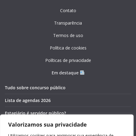
Contato
Transparência
Termos de uso
Política de cookies
Políticas de privacidade
Em destaque
Tudo sobre concurso público
Lista de agendas 2026
Estagiário é servidor público?
Valorizamos sua privacidade
Pós-graduação gratuita 2026
Utilizamos cookies para aprimorar sua experiência de