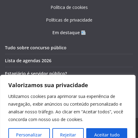
Política de cookies
Políticas de privacidade
Em destaque
Tudo sobre concurso público
Lista de agendas 2026
Estagiário é servidor público?
Valorizamos sua privacidade
Pós-graduação gratuita 2026
Utilizamos cookies para aprimorar sua experiência de
Cronômetros online e gratuitos
navegação, exibir anúncios ou conteúdo personalizado e
analisar nosso tráfego. Ao clicar em “Aceitar todos”, você
concorda com nosso uso de cookies.
Copyright © 2026
Guia Foco
. Todos os direitos reservados.
Personalizar
Rejeitar
Aceitar tudo
Tema:
ColorMag
por ThemeGrill. Powered by
WordPress
.