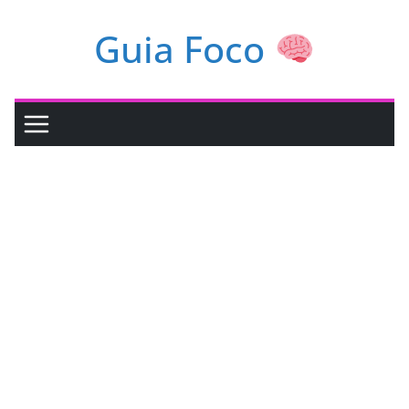
Pular
Guia Foco
para
o
conteúdo