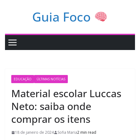
Pular
Guia Foco
para
o
conteúdo
EDUCAÇÃO
ÚLTIMAS NOTÍCIAS
Material escolar Luccas
Neto: saiba onde
comprar os itens
18 de janeiro de 2024
Sofia Maria
2 min read