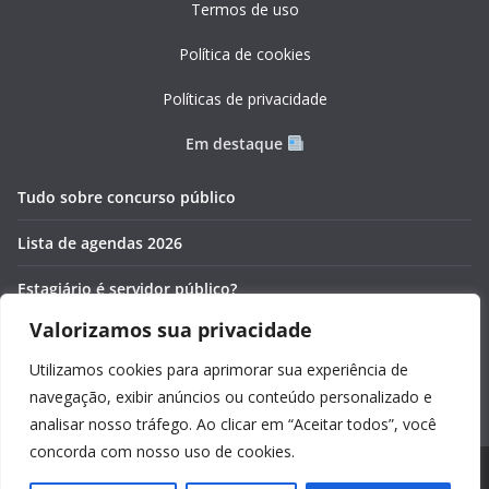
Termos de uso
Política de cookies
Políticas de privacidade
Em destaque
Tudo sobre concurso público
Lista de agendas 2026
Estagiário é servidor público?
Valorizamos sua privacidade
Pós-graduação gratuita 2026
Utilizamos cookies para aprimorar sua experiência de
Cronômetros online e gratuitos
navegação, exibir anúncios ou conteúdo personalizado e
analisar nosso tráfego. Ao clicar em “Aceitar todos”, você
concorda com nosso uso de cookies.
Copyright © 2026
Guia Foco
. Todos os direitos reservados.