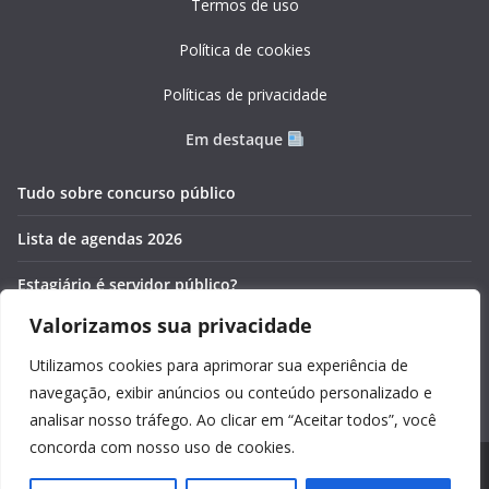
Termos de uso
Política de cookies
Políticas de privacidade
Em destaque
Tudo sobre concurso público
Lista de agendas 2026
Estagiário é servidor público?
Valorizamos sua privacidade
Pós-graduação gratuita 2026
Utilizamos cookies para aprimorar sua experiência de
Cronômetros online e gratuitos
navegação, exibir anúncios ou conteúdo personalizado e
analisar nosso tráfego. Ao clicar em “Aceitar todos”, você
concorda com nosso uso de cookies.
Copyright © 2026
Guia Foco
. Todos os direitos reservados.