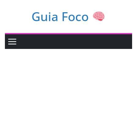
Pular
Guia Foco
para
o
conteúdo