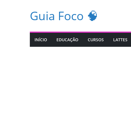
Pular
Guia Foco 🧠
para
o
conteúdo
INÍCIO
EDUCAÇÃO
CURSOS
LATTES