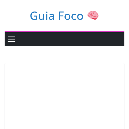
Pular
Guia Foco
para
o
conteúdo