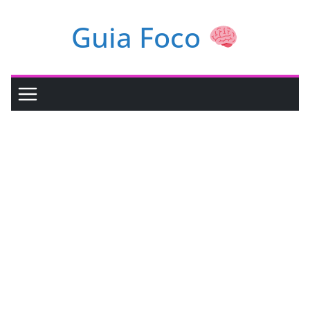
Pular
Guia Foco
para
o
conteúdo