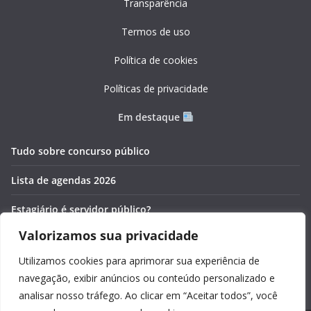
Transparência
Termos de uso
Política de cookies
Políticas de privacidade
Em destaque
Tudo sobre concurso público
Lista de agendas 2026
Estagiário é servidor público?
Valorizamos sua privacidade
Pós-graduação gratuita 2026
Utilizamos cookies para aprimorar sua experiência de
Cronômetros online e gratuitos
navegação, exibir anúncios ou conteúdo personalizado e
analisar nosso tráfego. Ao clicar em “Aceitar todos”, você