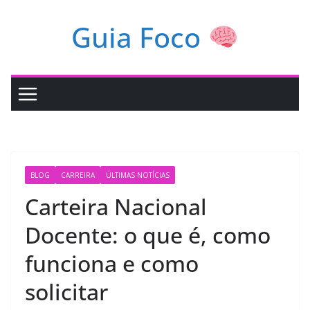
Pular
Guia Foco
para
o
conteúdo
BLOG
CARREIRA
ÚLTIMAS NOTÍCIAS
Carteira Nacional
Docente: o que é, como
funciona e como
solicitar