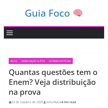
Pular
Guia Foco
para
o
conteúdo
BLOG
GRADUAÇÃO & PÓS
ÚLTIMAS NOTÍCIAS
Quantas questões tem o
Enem? Veja distribuição
na prova
23 de outubro de 2025
Sofia Maria
4 min read