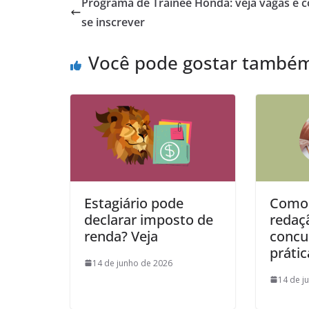
Programa de Trainee Honda: veja vagas e 
se inscrever
Você pode gostar també
Estagiário pode
Como 
declarar imposto de
redaç
renda? Veja
concur
prátic
14 de junho de 2026
14 de j