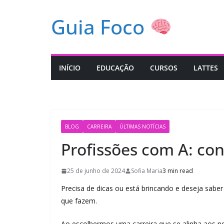
Pular
Guia Foco
para
o
conteúdo
INÍCIO
EDUCAÇÃO
CURSOS
LATTES
BLOG
CARREIRA
ÚLTIMAS NOTÍCIAS
Profissões com A: con
25 de junho de 2024
Sofia Maria
3 min read
Precisa de dicas ou está brincando e deseja sabe
que fazem.
Ao escolhermos uma carreira que se alinha aos n