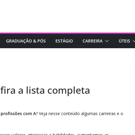
GRADUAÇÃO & PÓS
ESTÁGIO
CARREIRA
ÚTEIS
fira a lista completa
r
profissões com A
? Veja nesse conteúdo algumas carreiras e o
ossos valores, interesses e habilidades, aumentamos as