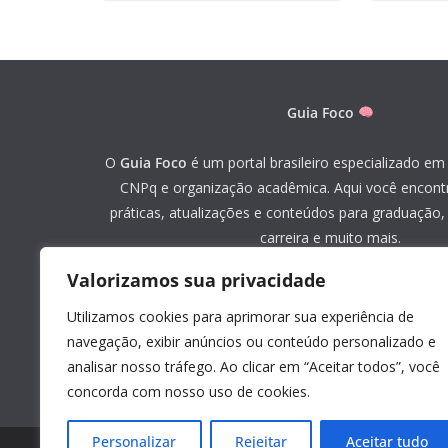
Guia Foco
O
Guia Foco
é um portal brasileiro especializado em 
CNPq e organização acadêmica. Aqui você encont
práticas, atualizações e conteúdos para graduação
carreira e muito mais.
Valorizamos sua privacidade
«
Mapa do site
»
Utilizamos cookies para aprimorar sua experiência de
Youtube
navegação, exibir anúncios ou conteúdo personalizado e
analisar nosso tráfego. Ao clicar em “Aceitar todos”, você
concorda com nosso uso de cookies.
Personalizar
Rejeitar
Aceitar tudo