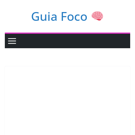
Pular
Guia Foco
para
o
conteúdo