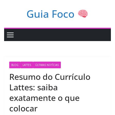
Pular
Guia Foco
para
o
conteúdo
BLOG
LATTES
ÚLTIMAS NOTÍCIAS
Resumo do Currículo
Lattes: saiba
exatamente o que
colocar